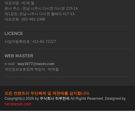
대표자명 : 박 재 철
본사 주소 : 전남 나주시 다시면 다시로 215-14.
제1공장 :전남 나주시 다시면 월태리 417-13.
대표전화 : 061-461-2388
LICENCE
사업자등록번호 : 411-81-72227
WEB MASTER
e-mail :
way3677@naver.com
개인정보보호정책 책임자 : 박재철
모든 컨텐츠의 무단복제 및 재판매를 금지합니다.
Copyright(c)
2026
by
주식회사 하루한옥
All Rights Reserved. Designed by
haruhanok.com