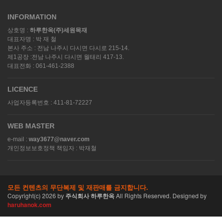
INFORMATION
상호명 :
하루한옥(주)세원목재
대표자명 : 박 재 철
본사 주소 : 전남 나주시 다시면 다시로 215-14.
제1공장 :전남 나주시 다시면 월태리 417-13.
대표전화 : 061-461-2388
LICENCE
사업자등록번호 : 411-81-72227
WEB MASTER
e-mail :
way3677@naver.com
개인정보보호정책 책임자 : 박재철
모든 컨텐츠의 무단복제 및 재판매를 금지합니다.
Copyright(c)
2026
by
주식회사 하루한옥
All Rights Reserved. Designed by
haruhanok.com