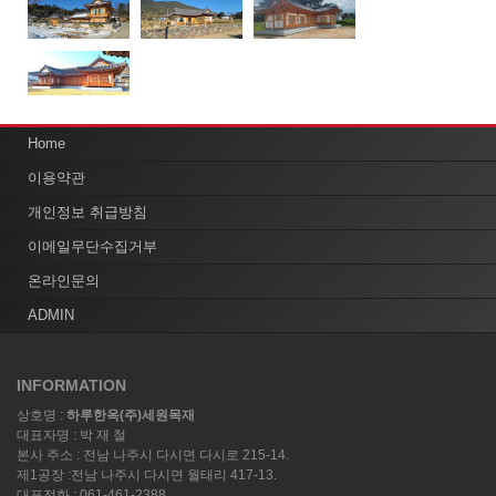
Home
이용약관
개인정보 취급방침
이메일무단수집거부
온라인문의
ADMIN
INFORMATION
상호명 :
하루한옥(주)세원목재
대표자명 : 박 재 철
본사 주소 : 전남 나주시 다시면 다시로 215-14.
제1공장 :전남 나주시 다시면 월태리 417-13.
대표전화 : 061-461-2388