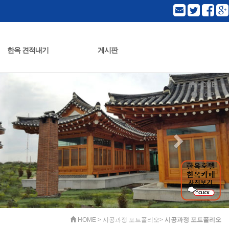
한옥 견적내기
게시판
목구조공사
한옥주택
한옥상가
한옥 사진 자료실
질문과답변
공지사항
HOME
T O P
HOME > 시공과정 포트폴리오>
시공과정 포트폴리오