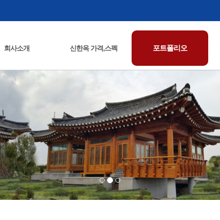
포트폴리오
회사소개
신한옥 가격,스펙
회사연혁
오시는길
인사말
신한옥-가격,스펙
특수 한옥사업
한옥 자재사업
보유기술정보
시공 완료 포트폴리오
시공 과정 포트폴리오
한옥 도면 자료실
한옥 관련자료
한옥 시공안내