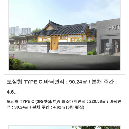
도심형 TYPE C.바닥면적 : 90.24㎡ / 본채 주칸 :
4.6..
도심형 TYPE C (3R/툇집/ㄷ)§ 최소대지면적 : 220.58㎡ / 바닥면
적 : 90.24㎡ / 본채 주칸 : 4.62m (5량 툇집)