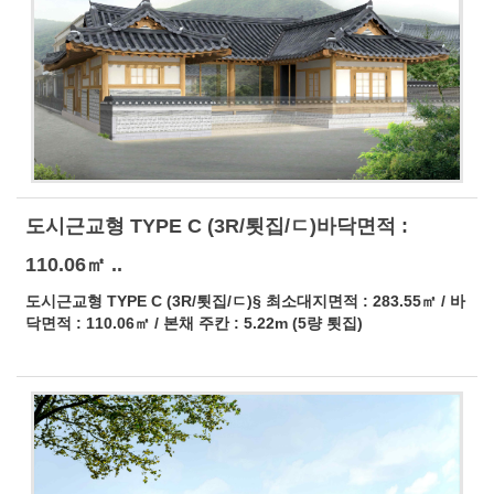
도시근교형 TYPE C (3R/툇집/ㄷ)바닥면적 :
110.06㎡ ..
도시근교형 TYPE C (3R/툇집/ㄷ)§ 최소대지면적 : 283.55㎡ / 바
닥면적 : 110.06㎡ / 본채 주칸 : 5.22m (5량 툇집)