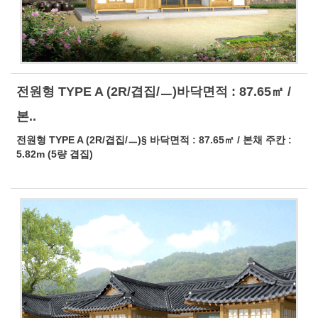
전원형 TYPE A (2R/겹집/ㅡ)바닥면적 : 87.65㎡ /
본..
전원형 TYPE A (2R/겹집/ㅡ)§ 바닥면적 : 87.65㎡ / 본채 주칸 :
5.82m (5량 겹집)