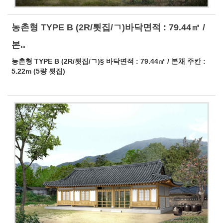
농촌형 TYPE B (2R/툇집/ㄱ)바닥면적 : 79.44㎡ /
본..
농촌형 TYPE B (2R/툇집/ㄱ)§ 바닥면적 : 79.44㎡ / 본채 주칸 :
5.22m (5량 툇집)