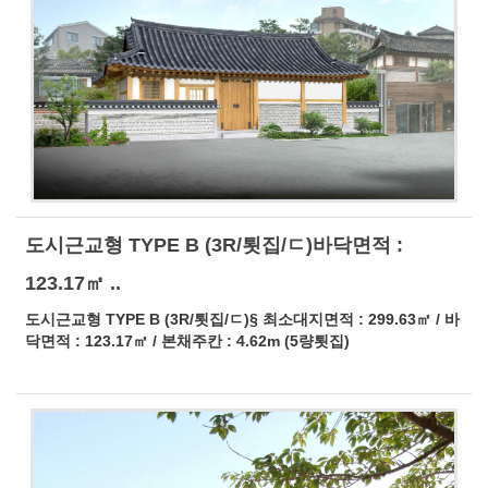
도시근교형 TYPE B (3R/툇집/ㄷ)바닥면적 :
123.17㎡ ..
도시근교형 TYPE B (3R/툇집/ㄷ)§ 최소대지면적 : 299.63㎡ / 바
닥면적 : 123.17㎡ / 본채주칸 : 4.62m (5량툇집)