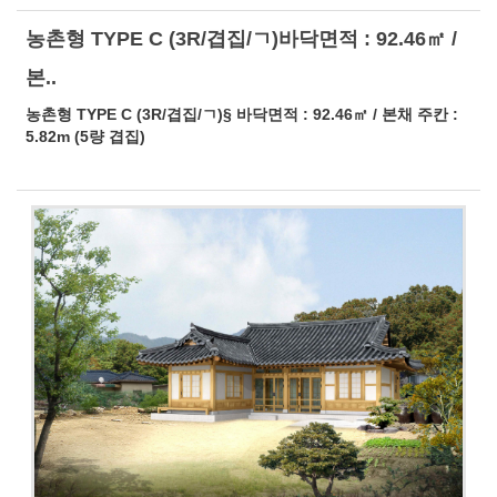
농촌형 TYPE C (3R/겹집/ㄱ)바닥면적 : 92.46㎡ /
본..
농촌형 TYPE C (3R/겹집/ㄱ)§ 바닥면적 : 92.46㎡ / 본채 주칸 :
5.82m (5량 겹집)