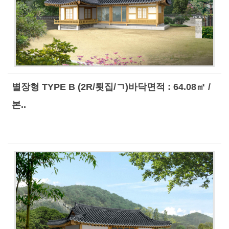
별장형 TYPE B (2R/툇집/ㄱ)바닥면적 : 64.08㎡ /
본..