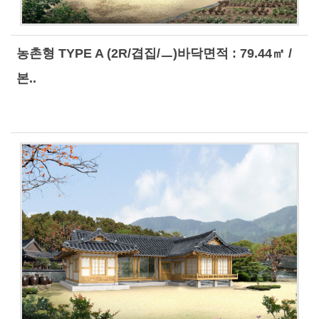
농촌형 TYPE A (2R/겹집/ㅡ)바닥면적 : 79.44㎡ /
본..