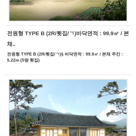
전원형 TYPE B (2R/툇집/ㄱ)바닥면적 : 99.9㎡ / 본
채..
전원형 TYPE B (2R/툇집/ㄱ)§ 바닥면적 : 99.9㎡ / 본채 주칸 :
5.22m (5량 툇집)