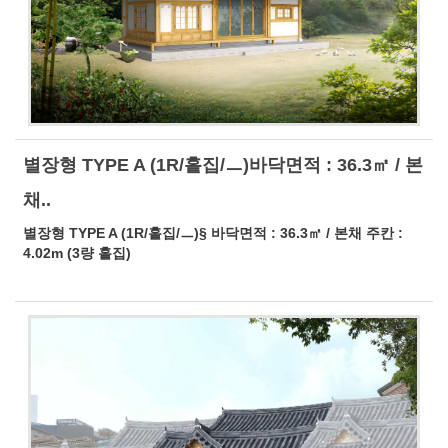
별장형 TYPE A (1R/홑집/ㅡ)바닥면적 : 36.3㎡ / 본
채..
별장형 TYPE A (1R/홑집/ㅡ)§ 바닥면적 : 36.3㎡ / 본채 주칸 :
4.02m (3량 홑집)