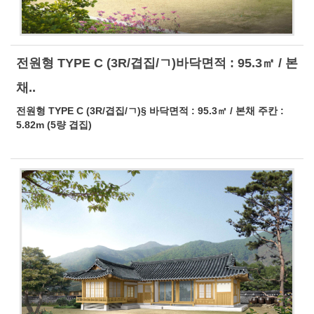
전원형 TYPE C (3R/겹집/ㄱ)바닥면적 : 95.3㎡ / 본
채..
전원형 TYPE C (3R/겹집/ㄱ)§ 바닥면적 : 95.3㎡ / 본채 주칸 :
5.82m (5량 겹집)