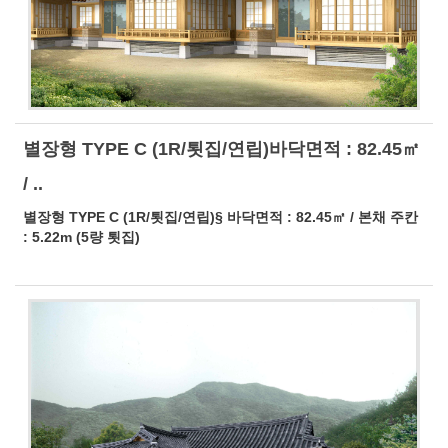
별장형 TYPE C (1R/툇집/연립)바닥면적 : 82.45㎡
/ ..
별장형 TYPE C (1R/툇집/연립)§ 바닥면적 : 82.45㎡ / 본채 주칸
: 5.22m (5량 툇집)