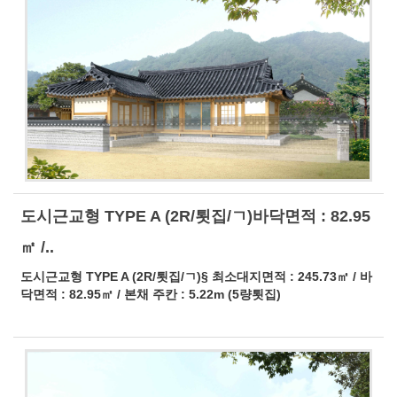
도시근교형 TYPE A (2R/툇집/ㄱ)바닥면적 : 82.95
㎡ /..
도시근교형 TYPE A (2R/툇집/ㄱ)§ 최소대지면적 : 245.73㎡ / 바
닥면적 : 82.95㎡ / 본채 주칸 : 5.22m (5량툇집)