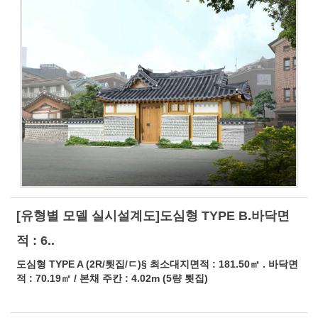
[유형별 모델 실시설계도]도심형 TYPE B.바닥면
적 : 6..
도심형 TYPE A (2R/툇집/ㄷ)§ 최소대지면적 : 181.50㎡ . 바닥면
적 : 70.19㎡ / 본채 주칸 : 4.02m (5량 툇집)