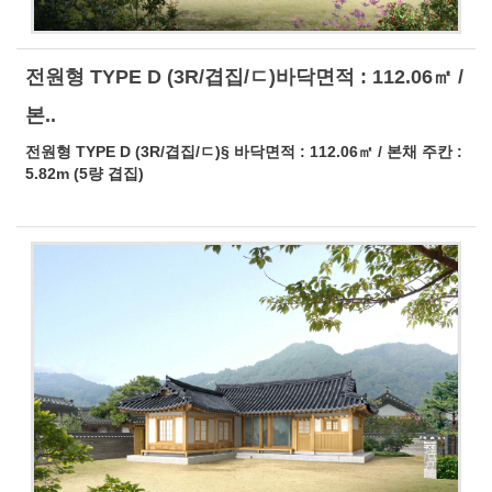
전원형 TYPE D (3R/겹집/ㄷ)바닥면적 : 112.06㎡ /
본..
전원형 TYPE D (3R/겹집/ㄷ)§ 바닥면적 : 112.06㎡ / 본채 주칸 :
5.82m (5량 겹집)