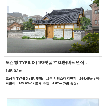
도심형 TYPE D (4R/툇집/ㄷ/2층)바닥면적 :
145.03㎡
도심형 TYPE D (4R/툇집/ㄷ/2층)§ 최소대지면적 : 265.65㎡ / 바
닥면적 : 145.03㎡ / 본채 주칸 : 4.62m (5량 툇집)