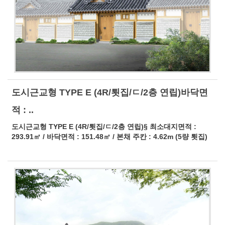
도시근교형 TYPE E (4R/툇집/ㄷ/2층 연립)바닥면
적 : ..
도시근교형 TYPE E (4R/툇집/ㄷ/2층 연립)§ 최소대지면적 :
293.91㎡ / 바닥면적 : 151.48㎡ / 본채 주칸 : 4.62m (5량 툇집)